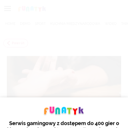
HOME
DEMO
SPORT
KUCHNIA MIĘDZYNARODOWA
WIDEO
TAR
Powrót
Serwis gamingowy z dostępem do 400 gier o