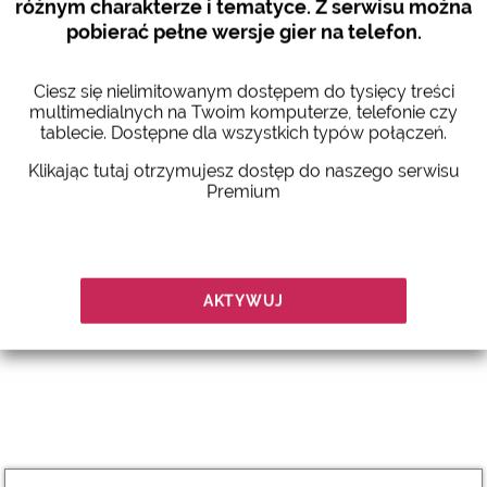
różnym charakterze i tematyce. Z serwisu można
pobierać pełne wersje gier na telefon.
Dłoń stozkowata
Ciesz się nielimitowanym dostępem do tysięcy treści
Ta dłoń charakteryzuje się dobrze, smukłe, gładkie i
multimedialnych na Twoim komputerze, telefonie czy
ostre...
tablecie. Dostępne dla wszystkich typów połączeń.
Klikając tutaj otrzymujesz dostęp do naszego serwisu
Ta dłoń charakteryzuje się dobrze, smukłe, gładkie i
Premium
ostre. Palce są zazwyczaj gładkie, bez widocznych
stawów. Osoby o typ typie dłoni to ludzie mistyczni,
duchowi i emocjonalni oraz idealiści. Wszystko to nie
pozwala im wykonywać materiały robocze. Często
naiwne, namiętne i marzycielski ludzie.
AKTYWUJ