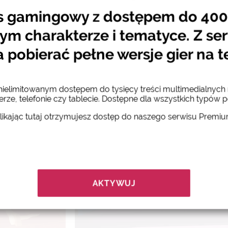
s gamingowy z dostępem do 400 
rz
ym charakterze i tematyce. Z se
pobierać pełne wersje gier na t
 nielimitowanym dostępem do tysięcy treści multimedialnyc
rze, telefonie czy tablecie. Dostępne dla wszystkich typów p
likając tutaj otrzymujesz dostęp do naszego serwisu Premi
AKTYWUJ