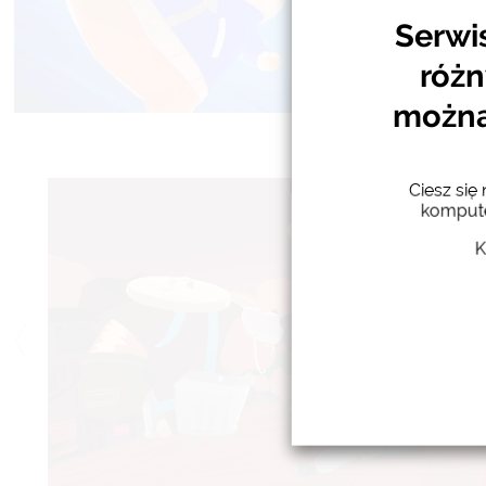
Serwi
Pobie
różn
można 
Ciesz się
kompute
K