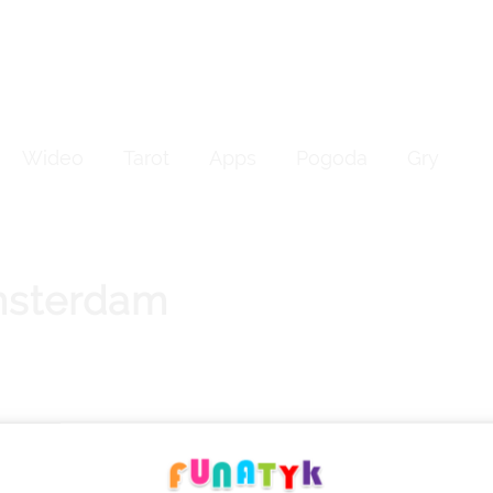
Wideo
Tarot
Apps
Pogoda
Gry
sterdam