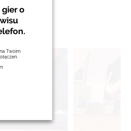
gier o
rwisu
elefon.
h na Twoim
ołączeń.
um