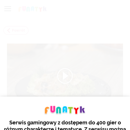
Powrót
Farfalle alla puttanesca
Serwis gamingowy z dostępem do 400 gier o
różnym charakterze i tematyce. Z serwisu można