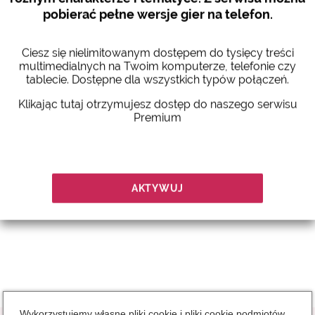
Istnieją dania, których smak wynika nie tylko z prostej i
pobierać pełne wersje gier na telefon.
inteligentnej mieszanki składników, ale również z
towarzyszącej im legendy. Fettuccine alfredo,
Ciesz się nielimitowanym dostępem do tysięcy treści
spaghetti alla nerano czy makaron z sosem arrabbiata
multimedialnych na Twoim komputerze, telefonie czy
to zaledwie kilka przykładów. Spaghetti puttanesca
tablecie. Dostępne dla wszystkich typów połączeń.
(pomidory, anchois, oliwa z oliwek i czosnek) to
również ulubione danie zawierające słonawe składniki
Klikając tutaj otrzymujesz dostęp do naszego serwisu
– obrane pomidory, oliwki gaeta, kapary oraz fileciki
Premium
anchois nadają makaronowi spaghetti unikalny smak.
AKTYWUJ
Play
Mute
Wykorzystujemy własne pliki cookie i pliki cookie podmiotów