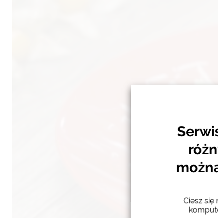
Serwi
różn
można 
Ciesz się
kompute