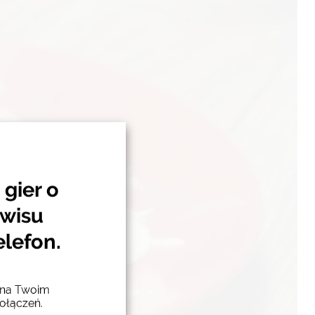
gier o
rwisu
elefon.
h na Twoim
ołączeń.